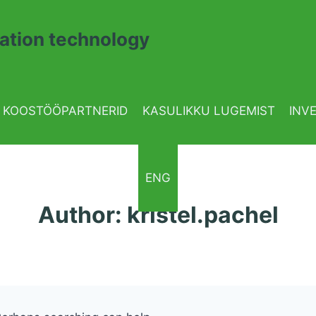
ation technology
KOOSTÖÖPARTNERID
KASULIKKU LUGEMIST
INV
ENG
Author: kristel.pachel