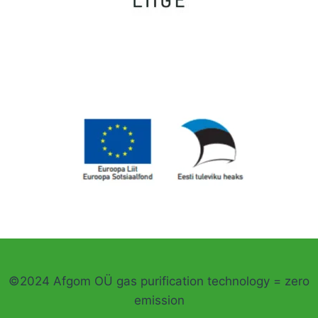
©2024 Afgom OÜ gas purification technology = zero
emission