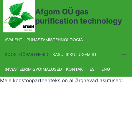
Afgom OÜ gas
purification technology
AVALEHT
PUHASTAMISTEHNOLOOGIA
KOOSTÖÖPARTNERID
KASULIKKU LUGEMIST
INVESTEERIMISVÕIMALUSED
KONTAKT
EST
ENG
Meie koostööpartneriteks on alljärgnevad asutused: